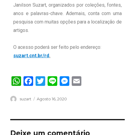
Janilson Suzart, organizados por coleções, fontes,
anos e palavras-chave. Ademais, conta com uma
pesquisa com muitas opções para a localização de
artigos.
O acesso poderá ser feito pelo endereço:
suzart.cnt.br/rd
.
W
F
T
Li
M
E
h
a
w
n
es
m
at
c
it
e
se
ai
suzart
Agosto 16, 2020
s
e
te
n
l
A
b
r
g
p
o
er
Deixe um comentário